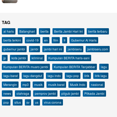
TAG
al haris
Batanghari
berita
Berita Jambi Hari Ini
berita terbaru
berita terkini
covid-19
en
film
fr
Gubernur Al Haris
gubernur jambi
jambi
jambi hari ini
jambiseru
jambiseru.com
jp
kota jambi
kriminal
Kumpulan BERITA haris-sani
Kumpulan BERITA muaro jambi
Kumpulan BERITA Tanjabbar
lagu
lagu barat
lagu dangdut
lagu indo
lagu pop
lirik
lirik lagu
Merangin
mp3
musik
musik barat
Musik Indo
nasional
news
olahraga
pemprov jambi
pilgub jambi
Pilkada Jambi
pop
situs
sv
us
virus corona