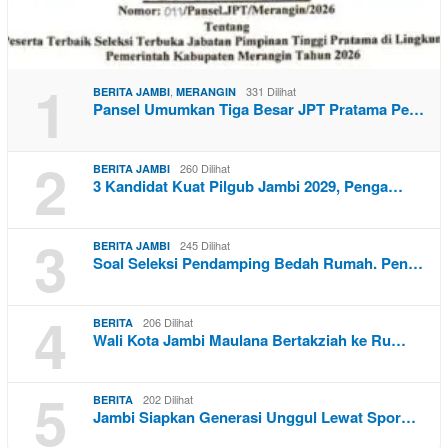
1
,
331 Dilihat
BERITA JAMBI
MERANGIN
Pansel Umumkan Tiga Besar JPT Pratama Pe…
2
260 Dilihat
BERITA JAMBI
3 Kandidat Kuat Pilgub Jambi 2029, Penga…
3
245 Dilihat
BERITA JAMBI
Soal Seleksi Pendamping Bedah Rumah. Pen…
4
206 Dilihat
BERITA
Wali Kota Jambi Maulana Bertakziah ke Ru…
5
202 Dilihat
BERITA
Jambi Siapkan Generasi Unggul Lewat Spor…