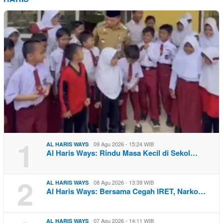
1
09 Agu 2026 - 15:24 WIB
AL HARIS WAYS
Al Haris Ways: Rindu Masa Kecil di Sekol…
2
08 Agu 2026 - 13:39 WIB
AL HARIS WAYS
Al Haris Ways: Bersama Cegah IRET, Narko…
07 Agu 2026 - 14:11 WIB
AL HARIS WAYS