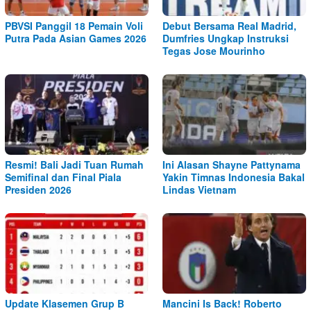
PBVSI Panggil 18 Pemain Voli
Debut Bersama Real Madrid,
Putra Pada Asian Games 2026
Dumfries Ungkap Instruksi
Tegas Jose Mourinho
Resmi! Bali Jadi Tuan Rumah
Ini Alasan Shayne Pattynama
Semifinal dan Final Piala
Yakin Timnas Indonesia Bakal
Presiden 2026
Lindas Vietnam
Update Klasemen Grup B
Mancini Is Back! Roberto