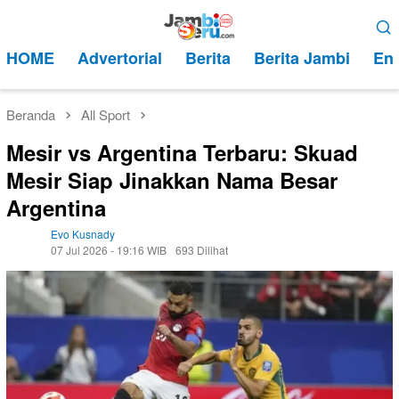
Loncat
Menu
ke
Mobile
HOME
Advertorial
Berita
Berita Jambi
Ent
konten
Beranda
All Sport
Mesir vs Argentina Terbaru: Skuad
Mesir Siap Jinakkan Nama Besar
Argentina
Evo Kusnady
07 Jul 2026 - 19:16 WIB
693 Dilihat