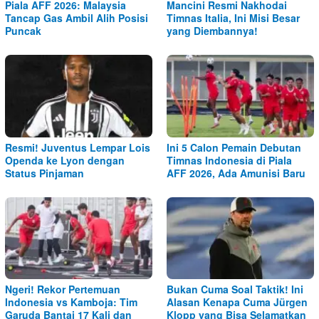
Piala AFF 2026: Malaysia
Mancini Resmi Nakhodai
Tancap Gas Ambil Alih Posisi
Timnas Italia, Ini Misi Besar
Puncak
yang Diembannya!
Resmi! Juventus Lempar Lois
Ini 5 Calon Pemain Debutan
Openda ke Lyon dengan
Timnas Indonesia di Piala
Status Pinjaman
AFF 2026, Ada Amunisi Baru
Ngeri! Rekor Pertemuan
Bukan Cuma Soal Taktik! Ini
Indonesia vs Kamboja: Tim
Alasan Kenapa Cuma Jürgen
Garuda Bantai 17 Kali dan
Klopp yang Bisa Selamatkan