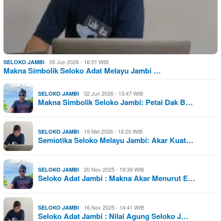
05 Jun 2026 - 16:51 WIB
SELOKO JAMBI
Makna Simbolik Seloko Adat Melayu Jambi …
02 Jun 2026 - 13:47 WIB
SELOKO JAMBI
Makna Simbolik Seloko Jambi: Petai Dak B…
19 Mei 2026 - 16:20 WIB
SELOKO JAMBI
Semiotika Seloko Melayu Jambi: Akar Kuat…
20 Nov 2025 - 19:39 WIB
SELOKO JAMBI
Seloko Adat Jambi : Makna Akar Menurut E…
16 Nov 2025 - 14:41 WIB
SELOKO JAMBI
Seloko Adat Jambi : Nilai Agung Seloko J…